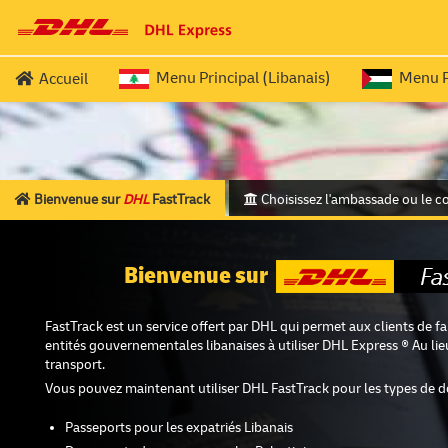
Menu Principal (Libanais)
Menu Pr
Accueil
SERVICES POUR LES LIBANAIS EXPATRIES
PALESTINIEN
REQ
Passeport (Aller-Retour (ROUND TRIP))
Document
Passeport (OUTBOUND
)
Documen
Bienvenue sur
DHL
FastTrack
Choisissez l'ambassade ou le c
Passeport (RETURN
)
Documen
Bienvenue sur
FastTrack est un service offert par DHL qui permet aux clients de fai
entités gouvernementales libanaises à utiliser DHL Express ® Au lieu
transport.
Vous pouvez maintenant utiliser DHL FastTrack pour les types de 
Passeports pour les expatriés Libanais