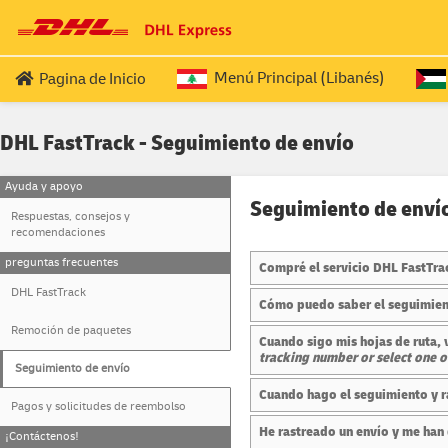
Menú Principal (Libanés)
Pagina de Inicio
SERVICIOS PARA LIBANESES EXPATRIADOS
PALE
DHL FastTrack - Seguimiento de envío
Pasaporte (Viaje ida y Vuelta (ROUND T
Ayuda y apoyo
Pasaporte (OUTBOUND
)
Seguimiento de enví
Respuestas, consejos y
Pasaporte (RETURN
)
recomendaciones
preguntas frecuentes
Compré el servicio DHL FastTrac
DHL FastTrack
Cómo puedo saber el seguimient
Remoción de paquetes
Cuando sigo mis hojas de ruta,
tracking number or select one o
Seguimiento de envío
Cuando hago el seguimiento y ra
Pagos y solicitudes de reembolso
He rastreado un envío y me han
¡Contáctenos!