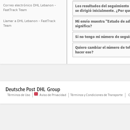
Correo electrónico DHL Lebanon -
Los resultados del seguimiento 
FastTrack Team
se dirigió inicialmente. ¿Por qu
Llamar a DHL Lebanon - FastTrack
Mi envío muestra "Estado de adu
Team
significa?
Si no tengo mi número de segui
Quiero cambiar el número de tel
hacer eso?
Términos de Uso
Aviso de Privacidad
Términos y Condiciones de Transporte
C