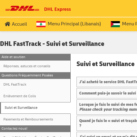
Menu Principal (Libanais)
Menu Pr
Accueil
SERVICES POUR LES LIBANAIS EXPATRIES
PALESTINIEN
REQ
DHL FastTrack - Suivi et Surveillance
Passeport (Aller-Retour (ROUND TRIP))
Document
Aide et soutien
Passeport (OUTBOUND
)
Documen
Suivi et Surveillance
Réponses, astuces et conseils
Passeport (RETURN
)
Documen
Questions Fréquemment Posées
J'ai acheté le service DHL FastTr
DHL FastTrack
Comment puis-je savoir le suivi 
Enlèvement de Colis
Lorsque je fais le suivi de mes 
Suivi et Surveillance
Please check your tracking numb
Paiements et Remboursements
Quand je fais le « suivi et traça
?
Contactez nous!
J'ai suivi un envoi et on m'a di